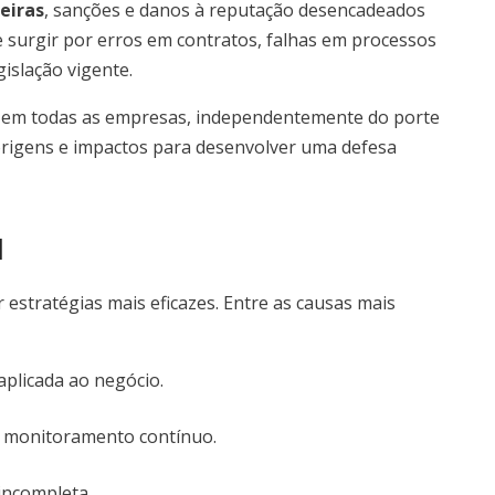
eiras
, sanções e danos à reputação desencadeados
de surgir por erros em contratos, falhas em processos
islação vigente.
nte em todas as empresas, independentemente do porte
 origens e impactos para desenvolver uma defesa
l
ar estratégias mais eficazes. Entre as causas mais
plicada ao negócio.
m monitoramento contínuo.
incompleta.