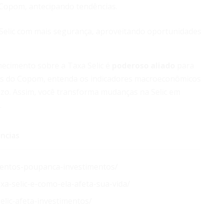
 Copom, antecipando tendências.
a Selic com mais segurança, aproveitando oportunidades
ecimento sobre a Taxa Selic é
poderoso aliado
para
ões do Copom, entenda os indicadores macroeconômicos
azo. Assim, você transforma mudanças na Selic em
.
ncias
dimentos-poupanca-investimentos/
xa-selic-e-como-ela-afeta-sua-vida/
lic-afeta-investimentos/