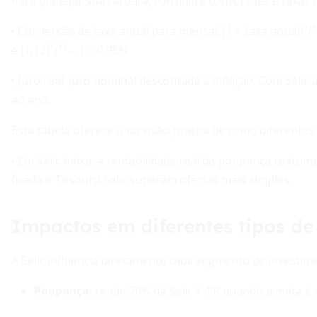
Para planejar sua carteira, considere conversões e taxas r
• Conversão de taxa anual para mensal: (1 + taxa anual)¹/¹
é (1,12)¹/¹² – 1 ≈ 0,95%.
• Juro real: juro nominal descontada a inflação. Com Selic
ao ano.
Esta tabela oferece uma visão prática de como diferente
• Em Selic baixa, a rentabilidade real da poupança costuma f
fixada e Tesouro Selic superam ofertas mais simples.
Impactos em diferentes tipos de
A Selic influencia diretamente cada segmento de investim
Poupança
:
rende 70% da Selic + TR quando a meta é ≤ 