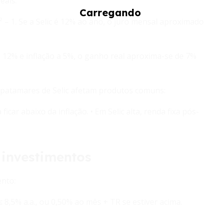
eais:
² – 1. Se a Selic é 12% ao ano, o juro mensal aproximado
 a 12% e inflação a 5%, o ganho real aproxima-se de 7%
s patamares de Selic afetam produtos comuns:
icar abaixo da inflação. • Em Selic alta, renda fixa pós-
 investimentos
ento:
8,5% a.a., ou 0,50% ao mês + TR se estiver acima.