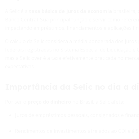
A Selic é a
taxa básica de juros da economia
brasileira,
Banco Central. Sua principal função é servir como referên
impactando empréstimos, financiamentos e aplicações fin
O cálculo da Selic considera a média ponderada dos juros 
federais registradas no Sistema Especial de Liquidação e Cu
mas a Selic over é a taxa efetivamente praticada no merc
expectativas.
Importância da Selic no dia a di
Por ser o
preço do dinheiro
no Brasil, a Selic afeta:
Juros de empréstimos pessoais, consignados e finan
Rendimentos de investimentos atrelados ao CDI e à Se