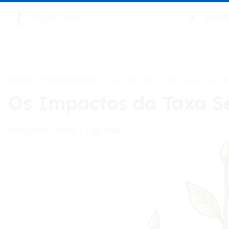
INVE
Home
Investimentos
>
>
Os Impactos da Taxa Selic 
Os Impactos da Taxa Se
Yago Dias
26/06/2026 - 08:59
•