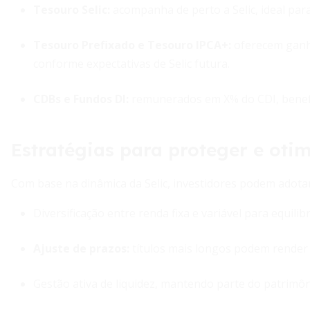
Tesouro Selic
:
acompanha de perto a Selic, ideal para
Tesouro Prefixado e Tesouro IPCA+
:
oferecem ganhos
conforme expectativas de Selic futura.
CDBs e Fundos DI
:
remunerados em X% do CDI, benefici
Estratégias para proteger e otim
Com base na dinâmica da Selic, investidores podem adotar
Diversificação entre renda fixa e variável para equilibr
Ajuste de prazos:
títulos mais longos podem render 
Gestão ativa de liquidez, mantendo parte do patrimô