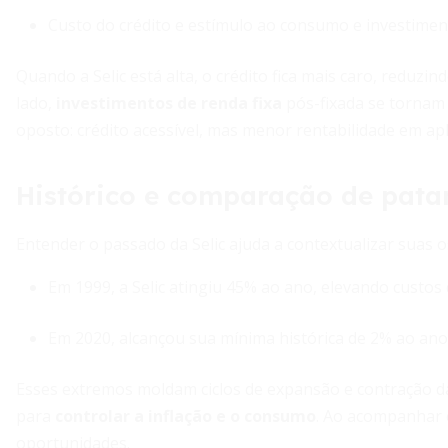
Custo do crédito e estímulo ao consumo e investimen
Quando a Selic está alta, o crédito fica mais caro, reduz
lado,
investimentos de renda fixa
pós-fixada se tornam m
oposto: crédito acessível, mas menor rentabilidade em ap
Histórico e comparação de pat
Entender o passado da Selic ajuda a contextualizar suas os
Em 1999, a Selic atingiu 45% ao ano, elevando custos 
Em 2020, alcançou sua mínima histórica de 2% ao an
Esses extremos moldam ciclos de expansão e contração d
para
controlar a inflação e o consumo
. Ao acompanhar 
oportunidades.