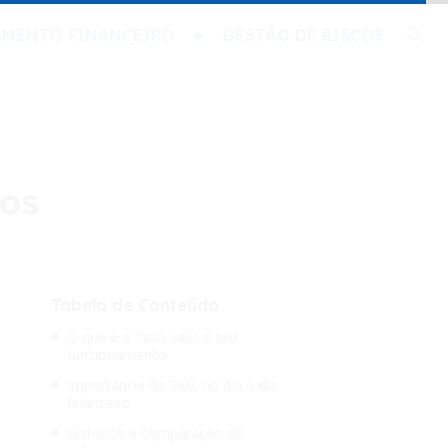
AMENTO FINANCEIRO
GESTÃO DE RISCOS
tos
Tabela de Conteúdo
O que é a Taxa Selic e seu
funcionamento
Importância da Selic no dia a dia
financeiro
Histórico e comparação de