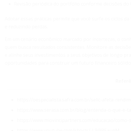
Revisão periódica do portfólio conforme decisões do
Adotar essas práticas permite que você surfe os ciclos d
e reduzindo perdas.
Em um cenário econômico marcado por incertezas, o conh
quem busca resultados consistentes. Monitore as decis
e alinhe seus investimentos a seus objetivos de longo pr
oportunidades para construir um futuro financeiro sólido
Referê
https://oespecialista.safra.com.br/selic-afeta-ren
https://www.serasa.com.br/blog/entenda-o-que-e-ta
https://www.miovincipartners.com/educacao/como-se
https://www.youtube.com/shorts/-L9i9REaunM