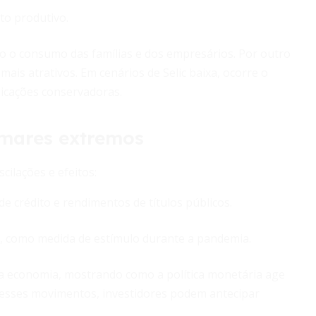
to produtivo.
indo o consumo das famílias e dos empresários. Por outro
ais atrativos. Em cenários de Selic baixa, ocorre o
licações conservadoras.
amares extremos
cilações e efeitos:
de crédito e rendimentos de títulos públicos.
o, como medida de estímulo durante a pandemia.
a economia, mostrando como a política monetária age
esses movimentos, investidores podem antecipar