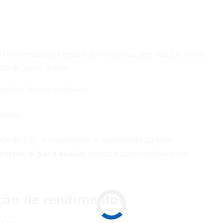
l referência para títulos de renda fixa pós-fixados, como
a de perto a Selic:
mentos desses produtos.
anhos.
X% do CDI” e transmitem o movimento da Selic
essencial para avaliar riscos
e oportunidades em
ção de rendimentos