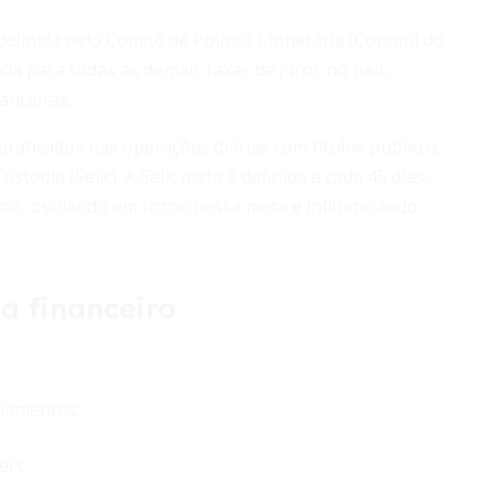
 definida pelo Comitê de Política Monetária (Copom) do
cia para todas as demais taxas de juros no país,
anceiras.
praticados nas operações diárias com títulos públicos
stódia (Selic). A Selic meta é definida a cada 45 dias,
ado, oscilando em torno dessa meta e influenciando
a financeiro
ciamentos;
lic;