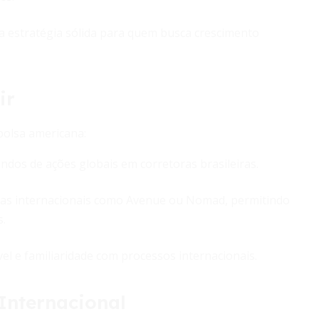
a estratégia sólida para quem busca crescimento
ir
 bolsa americana:
dos de ações globais em corretoras brasileiras.
ras internacionais como Avenue ou Nomad, permitindo
s.
vel e familiaridade com processos internacionais.
Internacional