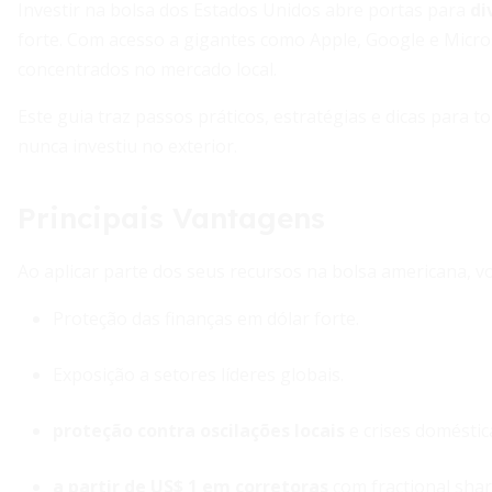
Investir na bolsa dos Estados Unidos abre portas para
di
forte. Com acesso a gigantes como Apple, Google e Micros
concentrados no mercado local.
Este guia traz passos práticos, estratégias e dicas para 
nunca investiu no exterior.
Principais Vantagens
Ao aplicar parte dos seus recursos na bolsa americana, v
Proteção das finanças em dólar forte.
Exposição a setores líderes globais.
proteção contra oscilações locais
e crises doméstic
a partir de US$ 1 em corretoras
com fractional shar