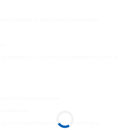
entos (passaporte, comprovante de endereço).
os.
, garantindo até US$ 500 mil por investidor em caso de
 ou fintechs especializadas:
 da plataforma.
, que costumam oferecer taxas competitivas e