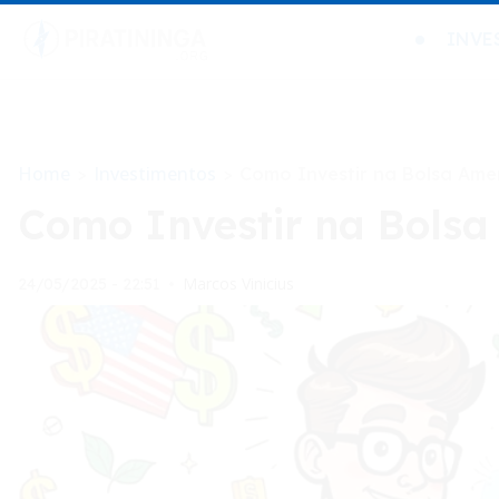
INVE
Home
Investimentos
>
>
Como Investir na Bolsa Ame
Como Investir na Bolsa
Marcos Vinicius
24/05/2025 - 22:51
•