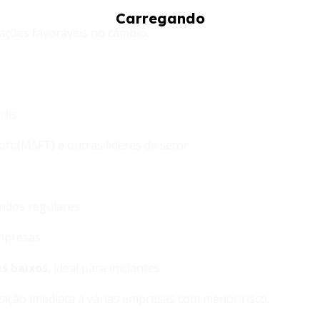
lações favoráveis no câmbio.
fis:
ft (MSFT) e outras líderes de setor.
ndos regulares.
mpresas.
es baixos
, ideal para iniciantes.
ção imediata a várias empresas com menor risco.