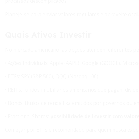
processos descomplicados.
Planeje-se para enviar valores regulares e aproveite osci
Quais Ativos Investir
No mercado americano, as opções atendem diferentes per
• Ações Individuais: Apple (AAPL), Google (GOOGL), Microso
• ETFs: SPY (S&P 500), QQQ (Nasdaq 100).
• REITs: fundos imobiliários americanos que pagam divide
• Bonds: títulos de renda fixa emitidos por governos ou e
• Fractional Shares:
possibilidade de investir com valor
Começar por ETFs é recomendado para quem busca exposi