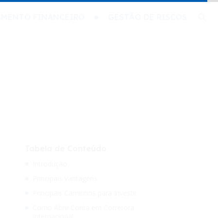
AMENTO FINANCEIRO
GESTÃO DE RISCOS
Tabela de Conteúdo
Introdução
Principais Vantagens
Principais Caminhos para Investir
Como Abrir Conta em Corretora
Internacional