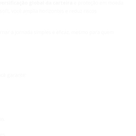
versificação global da carteira
e proteção em moeda
oft, você amplia horizontes e reduz riscos
tornar a jornada simples e eficaz, mesmo para quem
ocê garante:
as.
es.